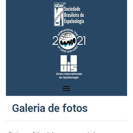
Início
Galeria de fotos
Animal do Ano
Morcegos